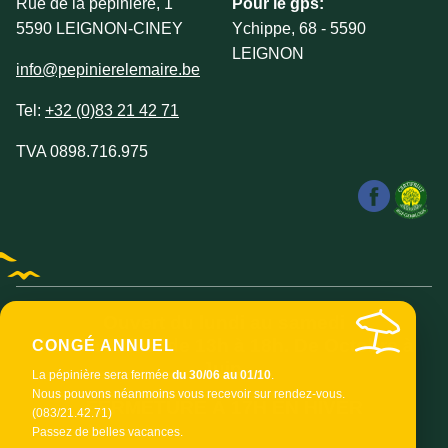
Rue de la pépinière, 1
Pour le gps:
5590 LEIGNON-CINEY
Ychippe, 68 - 5590
LEIGNON
info@pepinierelemaire.be
Tel:
+32 (0)83 21 42 71
TVA 0898.716.975
Ouvert du lundi au samedi
de 9h à 12h et de 13h à 18h. De Octobre à
CONGÉ ANNUEL
Juin.
La pépinière sera fermée
du 30/06 au 01/10
.
Nous pouvons néanmoins vous recevoir sur rendez-vous.
FERMETURE À 17H EN HIVER
(083/21.42.71)
Passez de belles vacances.