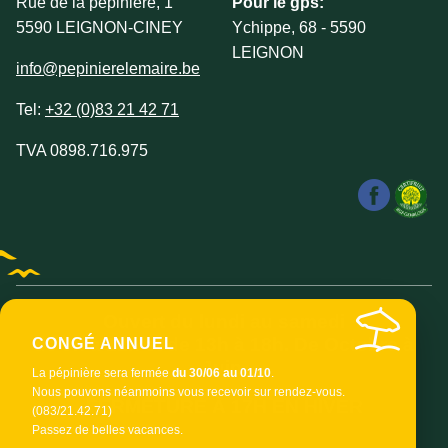
Rue de la pépinière, 1
Pour le gps:
5590 LEIGNON-CINEY
Ychippe, 68 - 5590
LEIGNON
info@pepinierelemaire.be
Tel:
+32 (0)83 21 42 71
TVA 0898.716.975
Ouvert du lundi au samedi
de 9h à 12h et de 13h à 18h. De Octobre à
CONGÉ ANNUEL
Juin.
La pépinière sera fermée
du 30/06 au 01/10
.
Nous pouvons néanmoins vous recevoir sur rendez-vous.
FERMETURE À 17H EN HIVER
(083/21.42.71)
Passez de belles vacances.